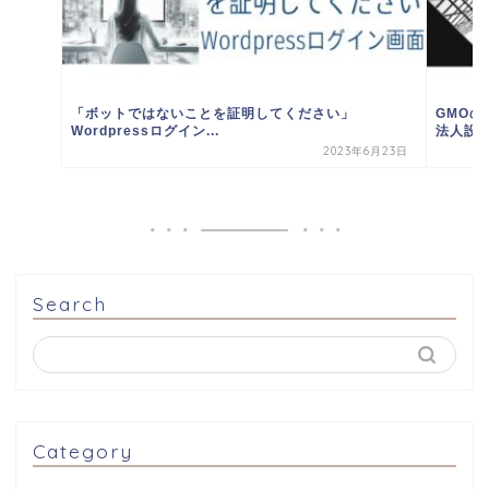
「ボットではないことを証明してください」
GMO
Wordpressログイン...
法人設立
2023年6月23日
Search
Category