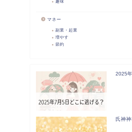
趣味
マネー
副業・起業
増やす
節約
202
氏神神