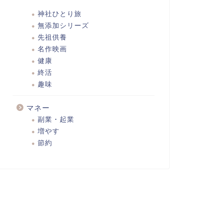
神社ひとり旅
無添加シリーズ
先祖供養
名作映画
健康
終活
趣味
マネー
副業・起業
増やす
節約