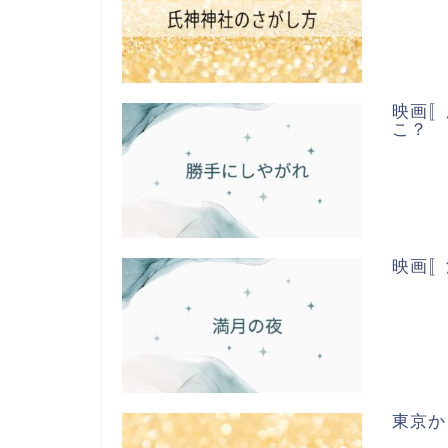
映画〚
こ？
映画〚
東京か