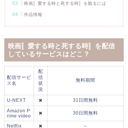
映画〚愛する時と死する時〛を観るには
作品情報
映画〚愛する時と死する時〛を配信
しているサービスはどこ？
配
配信サービ
信
無料期間
ス名
状
況
U-NEXT
31日間無料
✖
Amazon P
30日間無料
✖
rime video
Netflix
–
✖