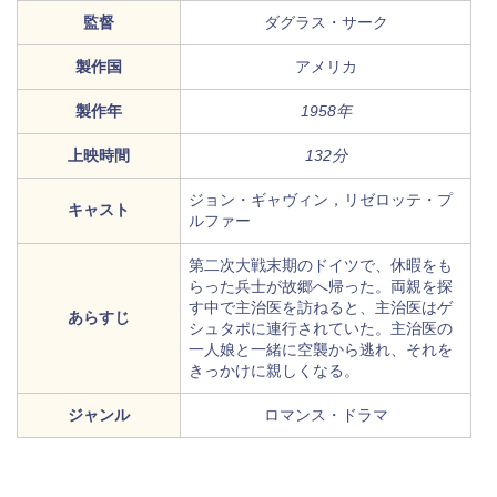
監督
ダグラス・サーク
製作国
アメリカ
製作年
1958年
上映時間
132分
ジョン・ギャヴィン，リゼロッテ・プ
キャスト
ルファー
第二次大戦末期のドイツで、休暇をも
らった兵士が故郷へ帰った。両親を探
す中で主治医を訪ねると、主治医はゲ
あらすじ
シュタポに連行されていた。主治医の
一人娘と一緒に空襲から逃れ、それを
きっかけに親しくなる。
ジャンル
ロマンス・ドラマ