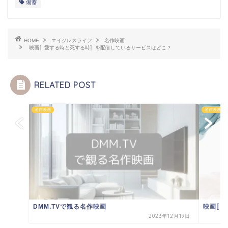
備蓄
HOME
エイジレスライフ
名作映画
映画〚愛する時と死する時〛を配信しているサービスはどこ？
RELATED POST
名作映画
名作映画
DMM.TVで観る名作映画
映画〚
2023年12月19日