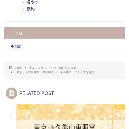
増やす
節約
-Tag-
備蓄
HOME
エイジレスライフ
神社ひとり旅
東京から鹿島神宮・香取神宮へ日帰り参拝 アクセスを解説
RELATED POST
神社ひとり旅
神社ひとり