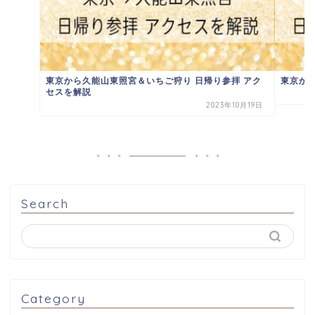
東京から久能山東照宮＆いちご狩り 日帰り参拝 アク
東京か
セスを解説
2023年10月19日
Search
Category